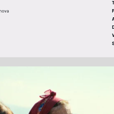
T
anova
V
S