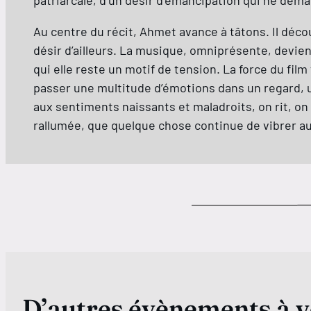
patriarcale, d’un désir d’émancipation qui ne dema
Au centre du récit, Ahmet avance à tâtons. Il décou
désir d’ailleurs. La musique, omniprésente, devient
qui elle reste un motif de tension. La force du fil
passer une multitude d’émotions dans un regard, 
aux sentiments naissants et maladroits, on rit, on 
rallumée, que quelque chose continue de vibrer a
D’autres évènements à v