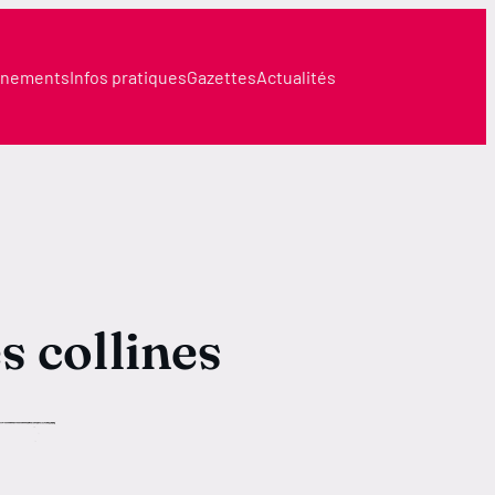
nements
Infos pratiques
Gazettes
Actualités
s collines