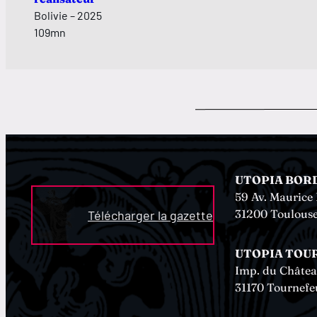
Bolivie – 2025
109mn
UTOPIA BOR
59 Av. Mauric
31200 Toulous
Télécharger la gazette
UTOPIA TOU
Imp. du Châte
31170 Tournefeu