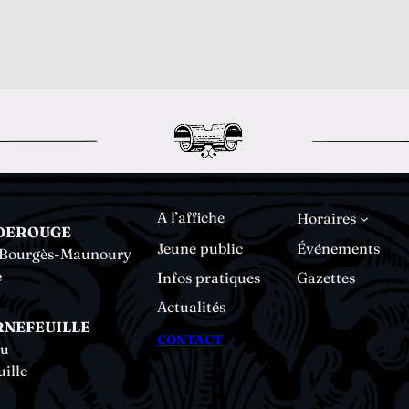
A l’affiche
Horaires
DEROUGE
Jeune public
Événements
e Bourgès-Maunoury
e
Infos pratiques
Gazettes
Actualités
RNEFEUILLE
CONTACT
au
ille