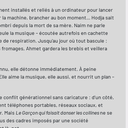
nt installés et reliés à un ordinateur pour lancer
umer la machine, brancher au bon moment… Hodja sait
sombri depuis la mort de sa mère. Naim ne parle
 Seule la musique – écoutée autrefois en cachette
ce de respiration. Jusqu’au jour où tout bascule :
s fromages, Ahmet gardera les brebis et veillera
connu, elle détonne immédiatement. À peine
le aime la musique, elle aussi, et nourrit un plan –
e conflit générationnel sans caricature : d’un côté,
ent téléphones portables, réseaux sociaux, et
ur. Mais
Le Garçon qui faisait danser les collines
ne se
refus des cadres imposés par une société