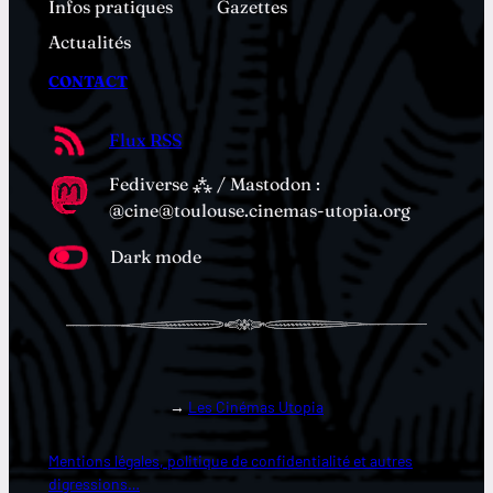
Infos pratiques
Gazettes
Actualités
CONTACT
Flux RSS
Fediverse ⁂ / Mastodon :
@cine@toulouse.cinemas-utopia.org
Dark mode
→
Les Cinémas Utopia
Mentions légales, politique de confidentialité et autres
digressions…