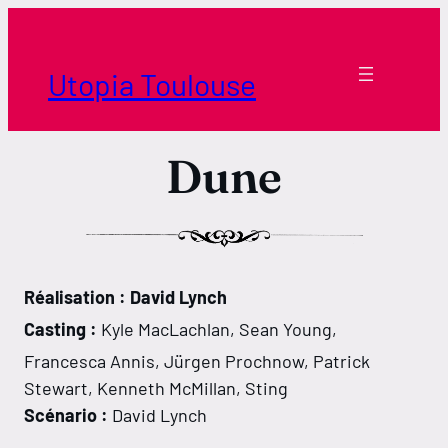
Aller
au
contenu
Utopia Toulouse
Dune
Réalisation : David Lynch
Horaires Borderouge
Casting :
Kyle MacLachlan, Sean Young,
Horaires Tournefeuille
Francesca Annis, Jürgen Prochnow, Patrick
Stewart, Kenneth McMillan, Sting
Scénario :
David Lynch