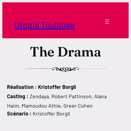
Aller
au
contenu
Utopia Toulouse
The Drama
Réalisation : Kristoffer Borgli
Horaires Borderouge
Casting :
Zendaya, Robert Pattinson, Alana
Horaires Tournefeuille
Haim, Mamoudou Athie, Greer Cohen
Scénario :
Kristoffer Borgli