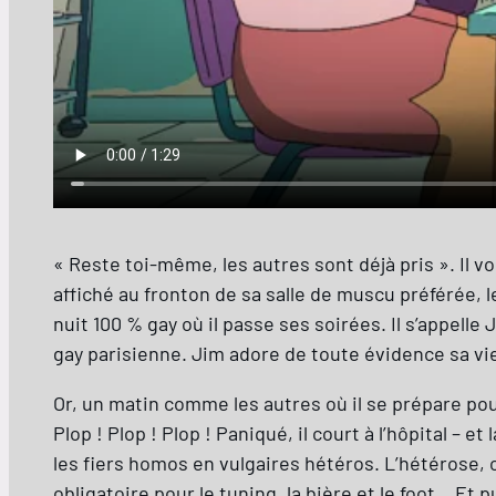
« Reste toi-même, les autres sont déjà pris ». Il v
affiché au fronton de sa salle de muscu préférée, 
nuit 100 % gay où il passe ses soirées. Il s’appelle J
gay parisienne. Jim adore de toute évidence sa v
Or, un matin comme les autres où il se prépare pou
Plop ! Plop ! Plop ! Paniqué, il court à l’hôpital –
les fiers homos en vulgaires hétéros. L’hétérose, c
obligatoire pour le tuning, la bière et le foot… Et