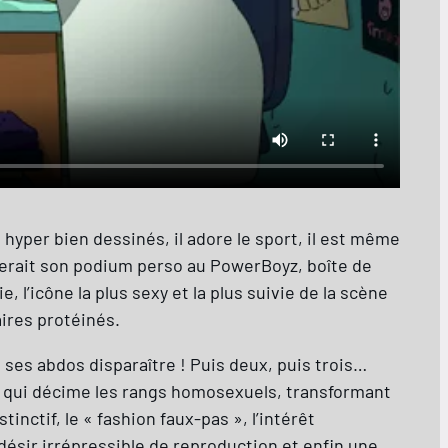
 hyper bien dessinés, il adore le sport, il est même
iterait son podium perso au PowerBoyz, boîte de
e, l’icône la plus sexy et la plus suivie de la scène
ires protéinés.
 ses abdos disparaître ! Puis deux, puis trois…
e IST qui décime les rangs homosexuels, transformant
nctif, le « fashion faux-pas », l’intérêt
 désir irrépressible de reproduction et enfin une