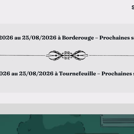
S
026 au 25/08/2026 à Borderouge – Prochaines s
Dimanche 09 août
21:00
26 au 25/08/2026 à Tournefeuille – Prochaines 
Mercredi 12 août
Mercredi 12 août
18:15
21:30
Dimanche 16 août
Mardi 25 août
20:45
20:50
Mardi 25 août