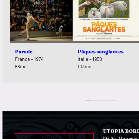
Parade
Pâques sanglantes
France – 1974
Italie – 1950
88mn
103mn
UTOPIA BOR
59 Av. Mauric