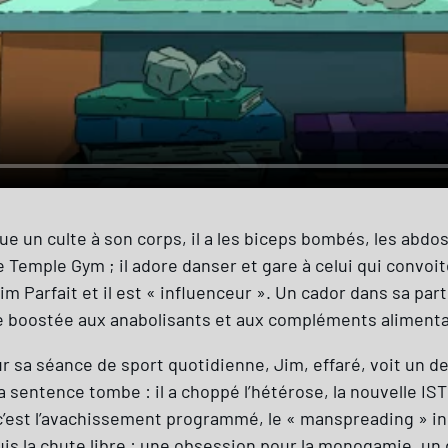
oue un culte à son corps, il a les biceps bombés, les abdos
le Temple Gym ; il adore danser et gare à celui qui convo
im Parfait et il est « influenceur ». Un cador dans sa parti
ie boostée aux anabolisants et aux compléments alimenta
r sa séance de sport quotidienne, Jim, effaré, voit un de
 et la sentence tombe : il a choppé l’hétérose, la nouvell
’est l’avachissement programmé, le « manspreading » insti
 puis la chute libre : une obsession pour la monogamie, un