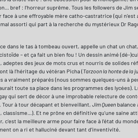
… bref : l’horreur suprême. Tous les followers de Jim 
ce à une effroyable mère catho-castratrice (qui n’est aut
mal assorti qui part à la recherche du mystérieux Dr Rag
once dans le tas à tombeau ouvert, appelle un chat un cha
toïde – et ça fait un bien fou ! Un dessin animé (dé-)cul
s, adeptes des jeux de mots crus et nourris de solides r
ont là l’héritage du vétéran Picha (
Tarzoon la honte de la j
e les a vraiment préparés (nous sommes quelques-uns à p
aurait toute sa place dans les programmes des lycées). L
 gay qui sert de décor à une improbable relecture de con
 Tour à tour décapant et bienveillant,
Jim Queen
balance 
classisme…). Et ne prône en définitive qu’une saine atti
, c’est la meilleure arme pour faire face à l’état du mon
ment on a ri et halluciné devant tant d’inventivité.