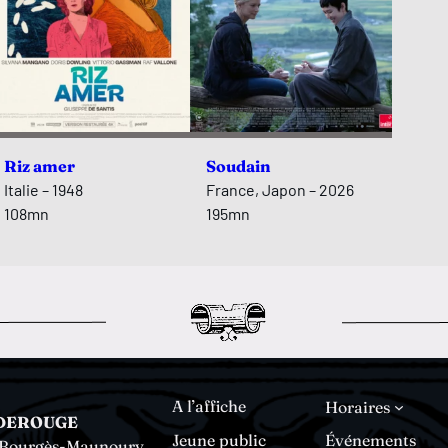
Riz amer
Soudain
Italie – 1948
France, Japon – 2026
108mn
195mn
A l’affiche
Horaires
DEROUGE
Jeune public
Événements
e Bourgès-Maunoury