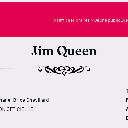
A l’affiche
Horaires
Jeune public
Évé
Jim Queen
T
ané, Brice Chevillard
ON OFFICIELLE