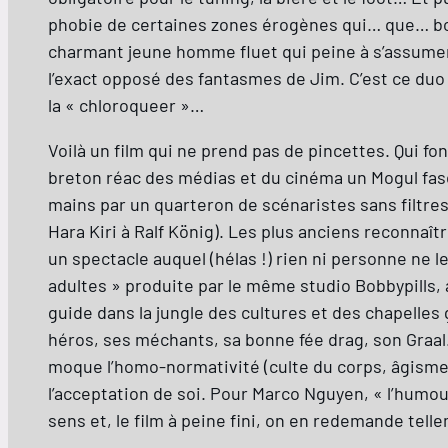
phobie de certaines zones érogènes qui… que… bon
charmant jeune homme fluet qui peine à s’assumer fa
l’exact opposé des fantasmes de Jim. C’est ce duo 
la « chloroqueer »…
Voilà un film qui ne prend pas de pincettes. Qui f
breton réac des médias et du cinéma un Mogul fascis
mains par un quarteron de scénaristes sans filtre
Hara Kiri à Ralf König). Les plus anciens reconnaîtr
un spectacle auquel (hélas !) rien ni personne n
adultes » produite par le même studio Bobbypills, 
guide dans la jungle des cultures et des chapelles
héros, ses méchants, sa bonne fée drag, son Graal.
moque l’homo-normativité (culte du corps, âgisme, 
l’acceptation de soi. Pour Marco Nguyen, « l’humour
sens et, le film à peine fini, on en redemande telle