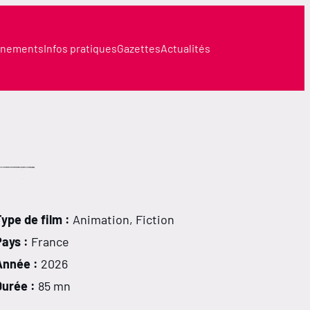
nements
Infos pratiques
Gazettes
Actualités
ype de film :
Animation, Fiction
Pays :
France
Année :
2026
Durée :
85 mn