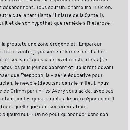
se désabonnent. Tous sauf un, énamouré : Lucien,
re que la terrifiante Ministre de la Santé !),
oult et de son hypothétique remède à l’hétérose :
t, la prostate une zone érogène et l’Empereur
otté, inventif, joyeusement féroce, écrit à huit
éférences satiriques « bêtes et méchantes » (de
ungle
), les plus jeunes béeront et jubileront devant
enser que
Peepoodo
, la « série éducative pour
ucien, le newbie (débutant dans le milieu), nous
te de Grimm par un Tex Avery sous acide, avec ses
autant sur les queerphobies de notre époque qu’il
tude, quelle que soit son orientation :
de aujourd’hui. » On ne peut qu’abonder dans son