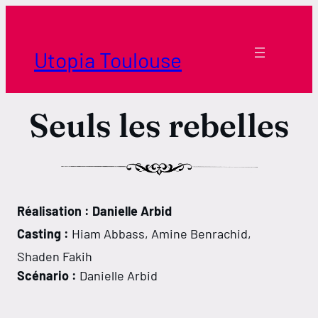
Aller
au
contenu
Utopia Toulouse
Seuls les rebelles
Réalisation : Danielle Arbid
Horaires Borderouge
Casting :
Hiam Abbass, Amine Benrachid,
Horaires Tournefeuille
Shaden Fakih
Scénario :
Danielle Arbid