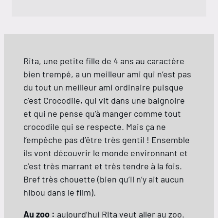
Samedi 15 août
15:45
Mercredi 19 août
Rita, une petite fille de 4 ans au caractère
15:30
bien trempé, a un meilleur ami qui n’est pas
du tout un meilleur ami ordinaire puisque
c’est Crocodile, qui vit dans une baignoire
et qui ne pense qu’à manger comme tout
crocodile qui se respecte. Mais ça ne
l’empêche pas d’être très gentil ! Ensemble
ils vont découvrir le monde environnant et
c’est très marrant et très tendre à la fois.
Bref très chouette (bien qu’il n’y ait aucun
hibou dans le film).
Au zoo :
aujourd’hui Rita veut aller au zoo.