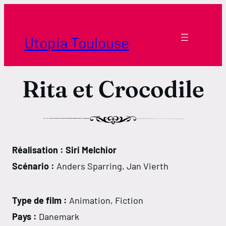
Aller
au
contenu
Utopia Toulouse
Rita et Crocodile
Réalisation : Siri Melchior
Horaires Borderouge
Scénario :
Anders Sparring, Jan Vierth
Horaires Tournefeuille
Type de film :
Animation, Fiction
Pays :
Danemark