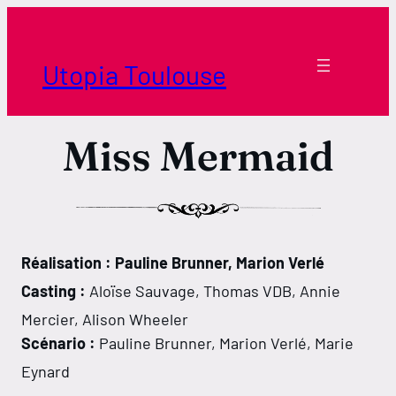
Aller
au
contenu
Utopia Toulouse
Miss Mermaid
Réalisation : Pauline Brunner, Marion Verlé
Horaires Borderouge
Casting :
Aloïse Sauvage, Thomas VDB, Annie
Horaires Tournefeuille
Mercier, Alison Wheeler
Scénario :
Pauline Brunner, Marion Verlé, Marie
Eynard