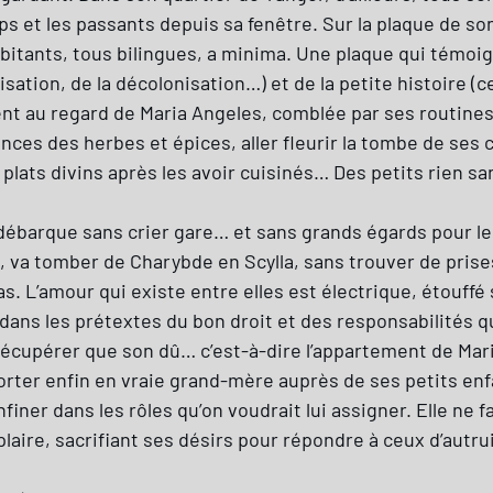
s et les passants depuis sa fenêtre. Sur la plaque de so
 habitants, tous bilingues, a minima. Une plaque qui témoig
isation, de la décolonisation…) et de la petite histoire (
ment au regard de Maria Angeles, comblée par ses routine
rances des herbes et épices, aller fleurir la tombe de se
plats divins après les avoir cuisinés… Des petits rien san
le, débarque sans crier gare… et sans grands égards pour l
e, va tomber de Charybde en Scylla, sans trouver de pris
pas. L’amour qui existe entre elles est électrique, étouff
 dans les prétextes du bon droit et des responsabilités q
cupérer que son dû… c’est-à-dire l’appartement de Maria A
orter enfin en vraie grand-mère auprès de ses petits en
nfiner dans les rôles qu’on voudrait lui assigner. Elle ne 
, sacrifiant ses désirs pour répondre à ceux d’autrui, fu