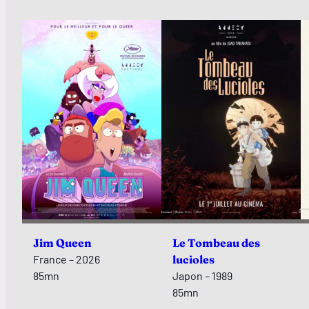
Jim Queen
Le Tombeau des
France – 2026
lucioles
85mn
Japon – 1989
85mn