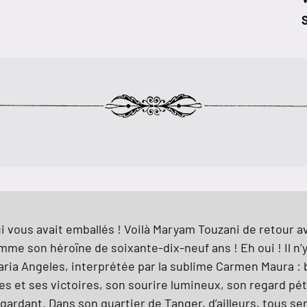
S
m qui vous avait emballés ! Voilà Maryam Touzani de reto
me son héroïne de soixante-dix-neuf ans ! Eh oui ! Il n’y
ria Angeles, interprétée par la sublime Carmen Maura : be
 et ses victoires, son sourire lumineux, son regard péti
ardant. Dans son quartier de Tanger, d’ailleurs, tous s