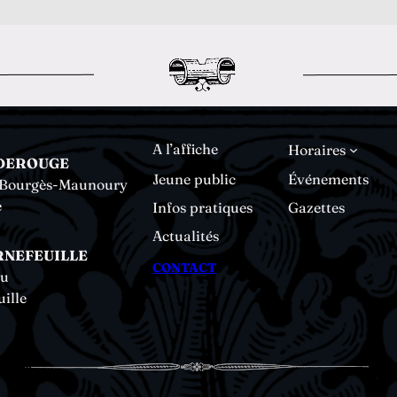
A l’affiche
Horaires
DEROUGE
Jeune public
Événements
e Bourgès-Maunoury
e
Infos pratiques
Gazettes
Actualités
RNEFEUILLE
CONTACT
au
ille