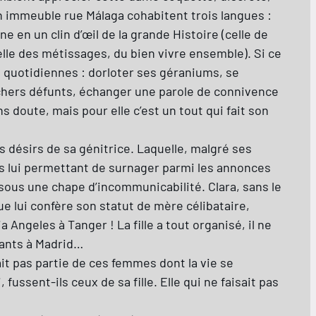
n immeuble rue Málaga cohabitent trois langues :
ne en un clin d’œil de la grande Histoire (celle de
celle des métissages, du bien vivre ensemble). Si ce
s quotidiennes : dorloter ses géraniums, se
s chers défunts, échanger une parole de connivence
s doute, mais pour elle c’est un tout qui fait son
es désirs de sa génitrice. Laquelle, malgré ses
es lui permettant de surnager parmi les annonces
é sous une chape d’incommunicabilité. Clara, sans le
ue lui confère son statut de mère célibataire,
ngeles à Tanger ! La fille a tout organisé, il ne
fants à Madrid…
fait pas partie de ces femmes dont la vie se
ssent-ils ceux de sa fille. Elle qui ne faisait pas