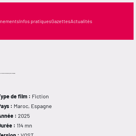
nements
Infos pratiques
Gazettes
Actualités
ype de film :
Fiction
Pays :
Maroc, Espagne
Année :
2025
Durée :
114 mn
ersion :
VOST