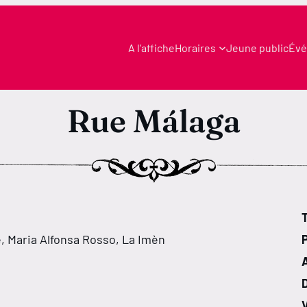
A l’affiche
Horaires
Jeune public
Évé
Rue Málaga
T
 Maria Alfonsa Rosso, La Imèn
V