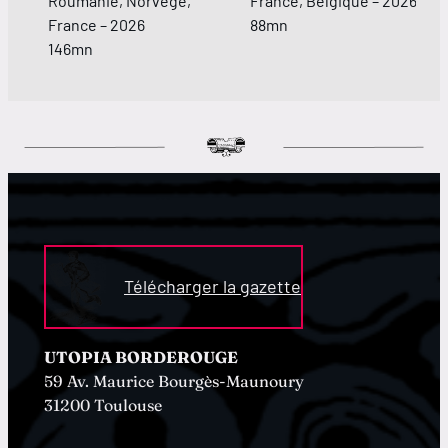
Roumanie, Norvège,
France, Belgique – 2026
France – 2026
88mn
146mn
Télécharger la gazette
UTOPIA BORDEROUGE
59 Av. Maurice Bourgès-Maunoury
31200 Toulouse