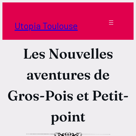
Aller
au
contenu
Utopia Toulouse
Les Nouvelles
aventures de
Gros-Pois et Petit-
Horaires Borderouge
Horaires Tournefeuille
point