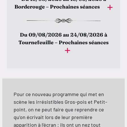
Borderouge – Prochaines séances
Jeudi 13 août
14:00
Du 09/08/2026 au 24/08/2026 à
Tournefeuille – Prochaines séances
Dimanche 09 août
15:45
Vendredi 14 août
Pour ce nouveau programme qui met en
15:50
scène les irrésistibles Gros-pois et Petit-
point, on ne peut faire que reprendre ce
Lundi 24 août
qu’on écrivait lors de leur première
15:45
apparition à l’écran : ils ont un nez tout