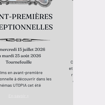
NT-PREMIÈRES
Tati au
EPTIONNELLES
Du mercred
au mardi 
 mercredi 15 juillet 2026
Bord
u mardi 25 août 2026
Tournefeuille
Cinéaste de la mod
et des bruits du qu
films en avant-première
réinvente véritab
onnelle à découvrir dans les
comédie à la fin 
inémas UTOPIA cet été
observant le mo
Héri
En savoir +
En s