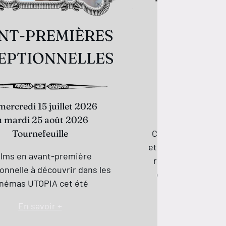
NT-PREMIÈRES
Tati au
EPTIONNELLES
Du mercred
au mardi 
 mercredi 15 juillet 2026
Bord
u mardi 25 août 2026
Tournefeuille
Cinéaste de la mod
et des bruits du qu
films en avant-première
réinvente véritab
onnelle à découvrir dans les
comédie à la fin 
inémas UTOPIA cet été
observant le mo
Héri
En savoir +
En s