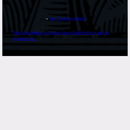
→
Les Cinémas Utopia
Mentions légales, politique de confidentialité et autres
digressions…