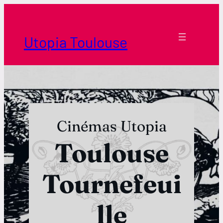
Aller
au
contenu
Utopia Toulouse
Cinémas Utopia
Toulouse
Horaires Borderouge
Tournefeui
Horaires Tournefeuille
lle